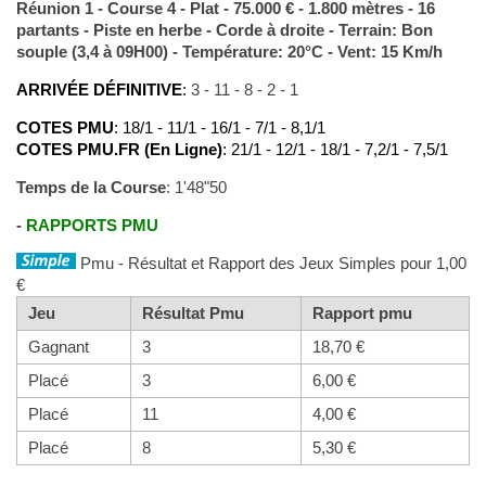
Réunion 1 - Course 4 - Plat - 75.000 € - 1.800 mètres - 16
partants - Piste en herbe - Corde à droite - Terrain: Bon
souple (3,4 à 09H00) - Température: 20°C - Vent: 15 Km/h
ARRIVÉE DÉFINITIVE
:
3 - 11 - 8 - 2 - 1
COTES PMU
: 18/1 - 11/1 - 16/1 - 7/1 - 8,1/1
COTES PMU.FR (En Ligne)
: 21/1 - 12/1 - 18/1 - 7,2/1 - 7,5/1
Temps de la Course
: 1'48"50
-
RAPPORTS PMU
Pmu - Résultat et Rapport des Jeux Simples pour 1,00
€
Jeu
Résultat Pmu
Rapport pmu
Gagnant
3
18,70 €
Placé
3
6,00 €
Placé
11
4,00 €
Placé
8
5,30 €