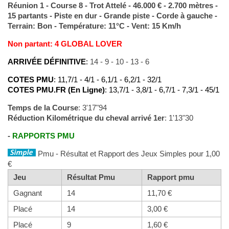
Réunion 1 - Course 8 - Trot Attelé - 46.000 € - 2.700 mètres -
15 partants - Piste en dur - Grande piste - Corde à gauche -
Terrain: Bon - Température: 11°C - Vent: 15 Km/h
Non partant: 4 GLOBAL LOVER
ARRIVÉE DÉFINITIVE
:
14 - 9 - 10 - 13 - 6
COTES PMU
: 11,7/1 - 4/1 - 6,1/1 - 6,2/1 - 32/1
COTES PMU.FR (En Ligne)
: 13,7/1 - 3,8/1 - 6,7/1 - 7,3/1 - 45/1
Temps de la Course
: 3'17"94
Réduction Kilométrique du cheval arrivé 1er
: 1'13"30
-
RAPPORTS PMU
Pmu - Résultat et Rapport des Jeux Simples pour 1,00
€
Jeu
Résultat Pmu
Rapport pmu
Gagnant
14
11,70 €
Placé
14
3,00 €
Placé
9
1,60 €