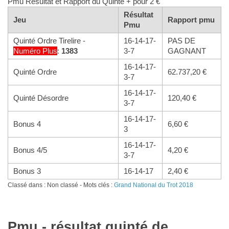
Pmu Résultat et Rapport du Quinté + pour 2 €
Résultat
Jeu
Rapport pmu
Pmu
Quinté Ordre Tirelire -
16-14-17-
PAS DE
Numéro
Plus
:
1383
3-7
GAGNANT
16-14-17-
Quinté Ordre
62.737,20 €
3-7
16-14-17-
Quinté Désordre
120,40 €
3-7
16-14-17-
Bonus 4
6,60 €
3
16-14-17-
Bonus 4/5
4,20 €
3-7
Bonus 3
16-14-17
2,40 €
Classé dans : Non classé - Mots clés :
Grand National du Trot 2018
Pmu - résultat quinté de