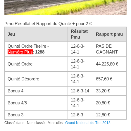
Pmu Résultat et Rapport du Quinté + pour 2 €
Résultat
Jeu
Rapport pmu
Pmu
Quinté Ordre Tirelire -
12-6-3-
PAS DE
Numéro
Plus
:
1288
14-1
GAGNANT
12-6-3-
Quinté Ordre
44.225,80 €
14-1
12-6-3-
Quinté Désordre
657,60 €
14-1
Bonus 4
12-6-3-14
33,20 €
12-6-3-
Bonus 4/5
20,80 €
14-1
Bonus 3
12-6-3
12,80 €
Classé dans : Non classé - Mots clés :
Grand National du Trot 2018