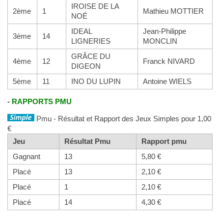
IROISE DE LA
2ème
1
Mathieu MOTTIER
NOÉ
IDEAL
Jean-Philippe
3ème
14
LIGNERIES
MONCLIN
GRÂCE DU
4ème
12
Franck NIVARD
DIGEON
5ème
11
INO DU LUPIN
Antoine WIELS
-
RAPPORTS PMU
Pmu - Résultat et Rapport des Jeux Simples pour 1,00
€
Jeu
Résultat Pmu
Rapport pmu
Gagnant
13
5,80 €
Placé
13
2,10 €
Placé
1
2,10 €
Placé
14
4,30 €