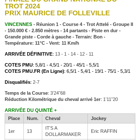
TROT 2024
PRIX MAURICE DE FOLLEVILLE
VINCENNES
- Réunion 1 - Course 4 - Trot Attelé - Groupe II
- 150.000 € - 2.850 mètres - 14 partants - Piste en dur -
Grande piste - Corde à gauche - Terrain: Bon -
Température: 11°C - Vent: 11 Km/h
ARRIVÉE DÉFINITIVE
:
13 - 1 - 14 - 12 - 11
COTES PMU
: 5,8/1 - 4,5/1 - 20/1 - 45/1 - 5,5/1
COTES PMU.FR (En Ligne)
: 6,5/1 - 5,4/1 - 19/1 - 75/1 - 5,3/1
Disqualifiés
:
2-7
Temps de la Course
: 3'24"68
Réduction Kilométrique du cheval arrivé 1er
: 1'11"20
ARRIVÉE DU QUINTÉ +
Place
Num.
Cheval
Jockey
IT'S A
1er
13
Eric RAFFIN
DOLLARMAKER