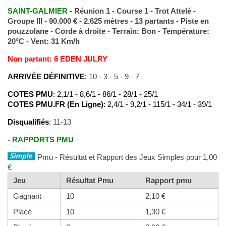
SAINT-GALMIER
- Réunion 1 - Course 1 - Trot Attelé -
Groupe III - 90.000 € - 2.625 mètres - 13 partants - Piste en
pouzzolane - Corde à droite - Terrain: Bon - Température:
20°C - Vent: 31 Km/h
Non partant: 6 EDEN JULRY
ARRIVÉE DÉFINITIVE
:
10 - 3 - 5 - 9 - 7
COTES PMU
: 2,1/1 - 8,6/1 - 86/1 - 28/1 - 25/1
COTES PMU.FR (En Ligne)
: 2,4/1 - 9,2/1 - 115/1 - 34/1 - 39/1
Disqualifiés
:
11-13
-
RAPPORTS PMU
Pmu - Résultat et Rapport des Jeux Simples pour 1,00
€
Jeu
Résultat Pmu
Rapport pmu
Gagnant
10
2,10 €
Placé
10
1,30 €