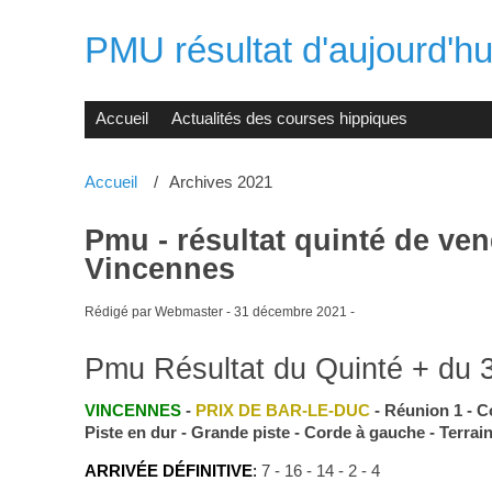
PMU résultat d'aujourd'hui
Accueil
Actualités des courses hippiques
Accueil
Archives 2021
Pmu - résultat quinté de ve
Vincennes
Rédigé par Webmaster -
31 décembre 2021
-
Pmu Résultat du Quinté + du 
VINCENNES
-
PRIX DE BAR-LE-DUC
- Réunion 1 - Co
Piste en dur - Grande piste - Corde à gauche - Terrai
ARRIVÉE DÉFINITIVE
:
7 - 16 - 14 - 2 - 4