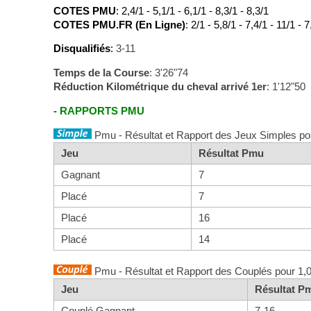
COTES PMU
: 2,4/1 - 5,1/1 - 6,1/1 - 8,3/1 - 8,3/1
COTES PMU.FR (En Ligne)
: 2/1 - 5,8/1 - 7,4/1 - 11/1 - 7
Disqualifiés
:
3-11
Temps de la Course
: 3'26"74
Réduction Kilométrique du cheval arrivé 1er
: 1'12"50
-
RAPPORTS PMU
Pmu - Résultat et Rapport des Jeux Simples po
Jeu
Résultat Pmu
Gagnant
7
Placé
7
Placé
16
Placé
14
Pmu - Résultat et Rapport des Couplés pour 1,
Jeu
Résultat P
Couplé Gagnant
7-16