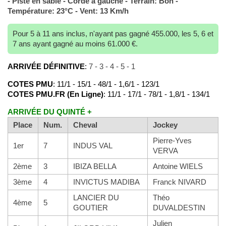
- Piste en sable - Corde à gauche - Terrain: Bon -
Température: 23°C - Vent: 13 Km/h
Pour 5 à 11 ans inclus, n'ayant pas gagné 455.000, les 5, 6 et
7 ans ayant gagné au moins 61.000 €.
ARRIVÉE DÉFINITIVE
:
7 - 3 - 4 - 5 - 1
COTES PMU
: 11/1 - 15/1 - 48/1 - 1,6/1 - 123/1
COTES PMU.FR (En Ligne)
: 11/1 - 17/1 - 78/1 - 1,8/1 - 134/1
ARRIVÉE DU QUINTÉ +
Place
Num.
Cheval
Jockey
Pierre-Yves
1er
7
INDUS VAL
VERVA
2ème
3
IBIZA BELLA
Antoine WIELS
3ème
4
INVICTUS MADIBA
Franck NIVARD
LANCIER DU
Théo
4ème
5
GOUTIER
DUVALDESTIN
Julien