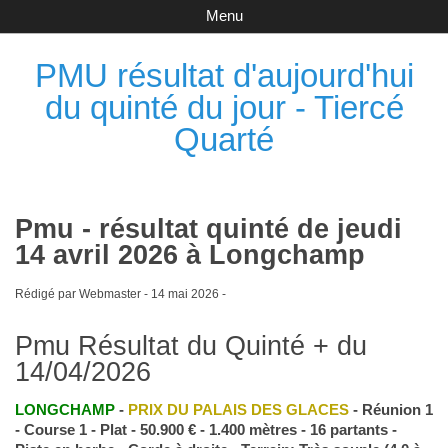
Menu
PMU résultat d'aujourd'hui
du quinté du jour - Tiercé
Quarté
Pmu - résultat quinté de jeudi
14 avril 2026 à Longchamp
Rédigé par Webmaster -
14 mai 2026
-
Pmu Résultat du Quinté + du
14/04/2026
LONGCHAMP
-
PRIX DU PALAIS DES GLACES
- Réunion 1
- Course 1 - Plat - 50.900 € - 1.400 mètres - 16 partants -