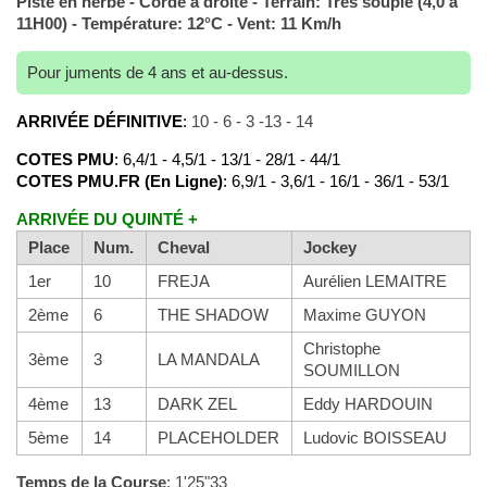
Piste en herbe - Corde à droite - Terrain: Très souple (4,0 à
11H00) - Température: 12°C - Vent: 11 Km/h
Pour juments de 4 ans et au-dessus.
ARRIVÉE DÉFINITIVE
:
10 - 6 - 3 -13 - 14
COTES PMU
: 6,4/1 - 4,5/1 - 13/1 - 28/1 - 44/1
COTES PMU.FR (En Ligne)
: 6,9/1 - 3,6/1 - 16/1 - 36/1 - 53/1
ARRIVÉE DU QUINTÉ +
Place
Num.
Cheval
Jockey
1er
10
FREJA
Aurélien LEMAITRE
2ème
6
THE SHADOW
Maxime GUYON
Christophe
3ème
3
LA MANDALA
SOUMILLON
4ème
13
DARK ZEL
Eddy HARDOUIN
5ème
14
PLACEHOLDER
Ludovic BOISSEAU
Temps de la Course
: 1'25"33