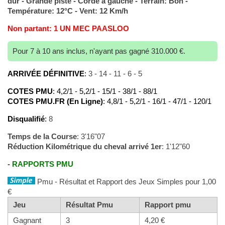
dur - Grande piste - Corde à gauche - Terrain: Bon -
Température: 12°C - Vent: 12 Km/h
Non partant: 1 UN MEC PAASLOO
Pour 7 à 10 ans inclus, n'ayant pas gagné 310.000 €.
ARRIVÉE DÉFINITIVE
:
3 - 14 - 11 - 6 - 5
COTES PMU
: 4,2/1 - 5,2/1 - 15/1 - 38/1 - 88/1
COTES PMU.FR (En Ligne)
: 4,8/1 - 5,2/1 - 16/1 - 47/1 - 120/1
Disqualifié
:
8
Temps de la Course
: 3'16"07
Réduction Kilométrique du cheval arrivé 1er
: 1'12"60
-
RAPPORTS PMU
Pmu - Résultat et Rapport des Jeux Simples pour 1,00
€
Jeu
Résultat Pmu
Rapport pmu
Gagnant
3
4,20 €