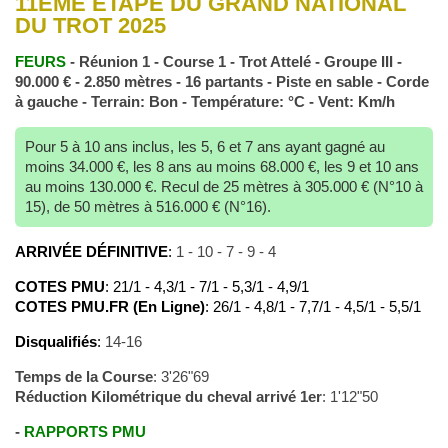
11ÈME ÉTAPE DU GRAND NATIONAL
DU TROT 2025
FEURS
- Réunion 1 - Course 1 - Trot Attelé - Groupe III -
90.000 € - 2.850 mètres - 16 partants - Piste en sable - Corde
à gauche - Terrain: Bon - Température: °C - Vent: Km/h
Pour 5 à 10 ans inclus, les 5, 6 et 7 ans ayant gagné au
moins 34.000 €, les 8 ans au moins 68.000 €, les 9 et 10 ans
au moins 130.000 €. Recul de 25 mètres à 305.000 € (N°10 à
15), de 50 mètres à 516.000 € (N°16).
ARRIVÉE DÉFINITIVE
:
1 - 10 - 7 - 9 - 4
COTES PMU
: 21/1 - 4,3/1 - 7/1 - 5,3/1 - 4,9/1
COTES PMU.FR (En Ligne)
: 26/1 - 4,8/1 - 7,7/1 - 4,5/1 - 5,5/1
Disqualifiés
:
14-16
Temps de la Course
: 3'26"69
Réduction Kilométrique du cheval arrivé 1er
: 1'12"50
-
RAPPORTS PMU