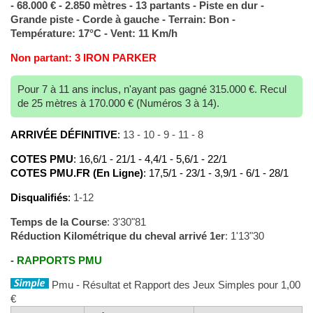
- 68.000 € - 2.850 mètres - 13 partants - Piste en dur -
Grande piste - Corde à gauche - Terrain: Bon -
Température: 17°C - Vent: 11 Km/h
Non partant: 3 IRON PARKER
Pour 7 à 11 ans inclus, n'ayant pas gagné 315.000 €. Recul
de 25 mètres à 170.000 € (Numéros 3 à 14).
ARRIVÉE DÉFINITIVE
:
13 - 10 - 9 - 11 - 8
COTES PMU
: 16,6/1 - 21/1 - 4,4/1 - 5,6/1 - 22/1
COTES PMU.FR (En Ligne)
: 17,5/1 - 23/1 - 3,9/1 - 6/1 - 28/1
Disqualifiés
:
1-12
Temps de la Course
: 3'30"81
Réduction Kilométrique du cheval arrivé 1er
: 1'13"30
-
RAPPORTS PMU
Pmu - Résultat et Rapport des Jeux Simples pour 1,00
€