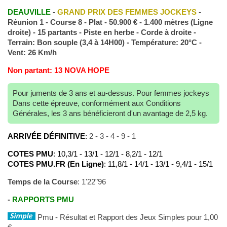
DEAUVILLE
-
GRAND PRIX DES FEMMES JOCKEYS
-
Réunion 1 - Course 8 - Plat - 50.900 € - 1.400 mètres (Ligne
droite) - 15 partants - Piste en herbe - Corde à droite -
Terrain: Bon souple (3,4 à 14H00) - Température: 20°C -
Vent: 26 Km/h
Non partant: 13 NOVA HOPE
Pour juments de 3 ans et au-dessus. Pour femmes jockeys
Dans cette épreuve, conformément aux Conditions
Générales, les 3 ans bénéficieront d'un avantage de 2,5 kg.
ARRIVÉE DÉFINITIVE
:
2 - 3 - 4 - 9 - 1
COTES PMU
: 10,3/1 - 13/1 - 12/1 - 8,2/1 - 12/1
COTES PMU.FR (En Ligne)
: 11,8/1 - 14/1 - 13/1 - 9,4/1 - 15/1
Temps de la Course
: 1'22"96
-
RAPPORTS PMU
Pmu - Résultat et Rapport des Jeux Simples pour 1,00