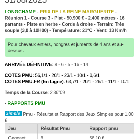
LONGCHAMP
-
PRIX DE LA REINE MARGUERITE
-
Réunion 1 - Course 3 - Plat - 50.900 € - 2.400 mètres - 16
partants - Piste en herbe - Corde à droite - Terrain: Très
souple (3,8 à 10H00) - Température: 21°C - Vent: 13 Km/h
Pour chevaux entiers, hongres et juments de 4 ans et au-
dessus.
ARRIVÉE DÉFINITIVE
:
8 - 6 - 5 - 16 - 14
COTES PMU
: 56,1/1 - 20/1 - 23/1 - 10/1 - 9,6/1
COTES PMU.FR (En Ligne)
: 63,7/1 - 20/1 - 26/1 - 11/1 - 10/1
Temps de la Course
: 2'36"09
-
RAPPORTS PMU
Pmu - Résultat et Rapport des Jeux Simples pour 1,00
€
Jeu
Résultat Pmu
Rapport pmu
Gagnant
8
56,10 €